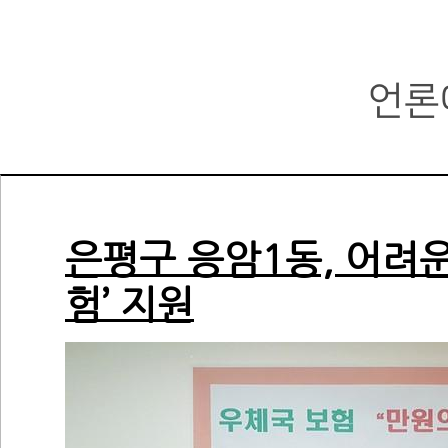
언론
은평구 응암1동, 어려
험’ 지원